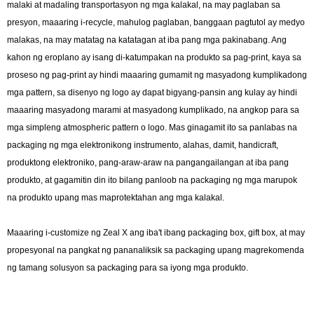
malaki at madaling transportasyon ng mga kalakal, na may paglaban sa
presyon, maaaring i-recycle, mahulog paglaban, banggaan pagtutol ay medyo
malakas, na may matatag na katatagan at iba pang mga pakinabang. Ang
kahon ng eroplano ay isang di-katumpakan na produkto sa pag-print, kaya sa
proseso ng pag-print ay hindi maaaring gumamit ng masyadong kumplikadong
mga pattern, sa disenyo ng logo ay dapat bigyang-pansin ang kulay ay hindi
maaaring masyadong marami at masyadong kumplikado, na angkop para sa
mga simpleng atmospheric pattern o logo. Mas ginagamit ito sa panlabas na
packaging ng mga elektronikong instrumento, alahas, damit, handicraft,
produktong elektroniko, pang-araw-araw na pangangailangan at iba pang
produkto, at gagamitin din ito bilang panloob na packaging ng mga marupok
na produkto upang mas maprotektahan ang mga kalakal.
Maaaring i-customize ng Zeal X ang iba't ibang packaging box, gift box, at may
propesyonal na pangkat ng pananaliksik sa packaging upang magrekomenda
ng tamang solusyon sa packaging para sa iyong mga produkto.