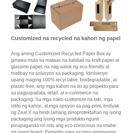
Customized na recycled na kahon ng papel
Ang aming Customized Recycled Paper Box ay
ginawa mula sa mataas na kalidad na kraft paper at
glassine paper, na nag-aalok ng eco-friendly at
matibay na solusyon sa packaging. Idinisenyo
upang maging 100% recyclable, biodegradable, at
plastic-free, ang mga kahon na ito ay perpekto para
sa pagpapadala, retail, at e-commerce na
packaging. Sa mga nako-customize na laki, mga
istilo ng kahon, at mga opsyon sa pag-print, tinitiyak
ng Zeal X na hindi lamang pinoprotektahan ng iyong
packaging ang iyong mga produkto ngunit
pinapaganda rin nito ang eco-conscious na imahe
ng iyong brand. Perpekto para sa mga negosyong