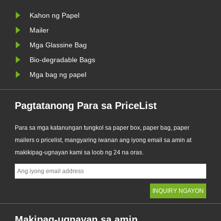
na
Glassine Paper Bag. Dinisenyo
Kahon ng Papel
bilang isang premium na alternatibo
sa tradi......
Mailer
Mga Glassine Bag
Bio-degradable Bags
Mga bag ng papel
Pagtatanong Para sa PriceList
Para sa mga katanungan tungkol sa paper box, paper bag, paper
mailers o pricelist, mangyaring iwanan ang iyong email sa amin at
makikipag-ugnayan kami sa loob ng 24 na oras.
Makipag-ugnayan sa amin