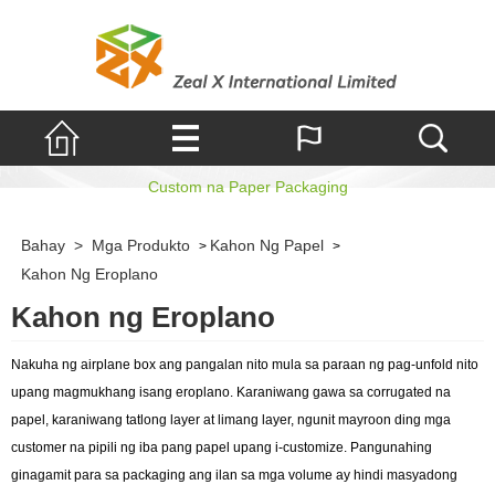
Kahon ng Eroplano
Custom na Paper Packaging
Bahay
>
Mga Produkto
Kahon Ng Papel
>
>
Kahon Ng Eroplano
Kahon ng Eroplano
Nakuha ng airplane box ang pangalan nito mula sa paraan ng pag-unfold nito
upang magmukhang isang eroplano. Karaniwang gawa sa corrugated na
papel, karaniwang tatlong layer at limang layer, ngunit mayroon ding mga
customer na pipili ng iba pang papel upang i-customize. Pangunahing
ginagamit para sa packaging ang ilan sa mga volume ay hindi masyadong