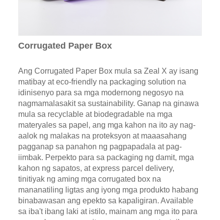
Corrugated Paper Box
Ang Corrugated Paper Box mula sa Zeal X ay isang
matibay at eco-friendly na packaging solution na
idinisenyo para sa mga modernong negosyo na
nagmamalasakit sa sustainability. Ganap na ginawa
mula sa recyclable at biodegradable na mga
materyales sa papel, ang mga kahon na ito ay nag-
aalok ng malakas na proteksyon at maaasahang
pagganap sa panahon ng pagpapadala at pag-
iimbak. Perpekto para sa packaging ng damit, mga
kahon ng sapatos, at express parcel delivery,
tinitiyak ng aming mga corrugated box na
mananatiling ligtas ang iyong mga produkto habang
binabawasan ang epekto sa kapaligiran. Available
sa iba't ibang laki at istilo, mainam ang mga ito para