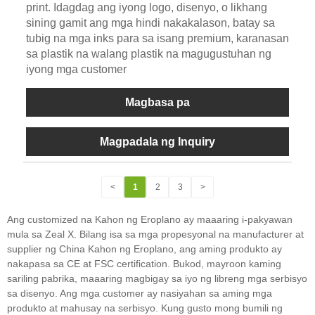
print. Idagdag ang iyong logo, disenyo, o likhang
sining gamit ang mga hindi nakakalason, batay sa
tubig na mga inks para sa isang premium, karanasan
sa plastik na walang plastik na magugustuhan ng
iyong mga customer
Magbasa pa
Magpadala ng Inquiry
<
1
2
3
>
Ang customized na Kahon ng Eroplano ay maaaring i-pakyawan
mula sa Zeal X. Bilang isa sa mga propesyonal na manufacturer at
supplier ng China Kahon ng Eroplano, ang aming produkto ay
nakapasa sa CE at FSC certification. Bukod, mayroon kaming
sariling pabrika, maaaring magbigay sa iyo ng libreng mga serbisyo
sa disenyo. Ang mga customer ay nasiyahan sa aming mga
produkto at mahusay na serbisyo. Kung gusto mong bumili ng